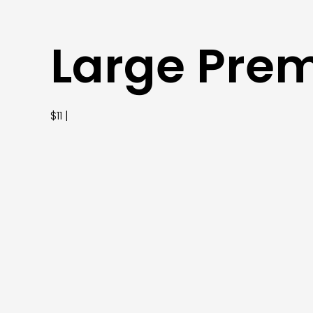
Large Prem
$11 |