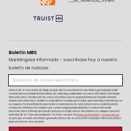
Boletín MBS
Manténgase informado - suscríbase hoy a nuestro
boletín de noticias.
Al hacer clic en este botón de abajo, acepto dar mi consentimiento electrónico general para recibir
comunicaciones periódicas informativas, de marketing y publicitarias vía correo electrónico del Estadio
Mercedes-Benz a la dirección de correo electrónico que he proporcionado por mi propia voluntad.
Autorizo Mercedes-Benz Stadium a enviar dichos mensajes por medios automatizados. Entiendo que no
se requiere mi consentimiento para recibir comunicaciones de esta manera como condición para la
compra de mi boleto, ni se requiere que compre ninguna propiedad, bien o servicio del Estadio
Mercedes-Benz. Entiendo que puedo optar por no recibir correos electrónicos en cualquier momento
haciendo clic en “Cancelar suscripción”. He leído y acepto el
Política de Privacidad
y
Términos de uso
Acepto que el recibo electrónico generado al hacer clic en este botón constituirá mi firma electrónica
para efectos de este acuerdo.