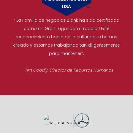
“¡La Familia de Negocios Blank ha sido certificada
como un Gran Lugar para Trabajar! Este
reconocimiento habla de la cultura que hemos
creado y estamos trabajando tan diligentemente
para mantener”.
—
Tim Goodly, Director de Recursos Humanos