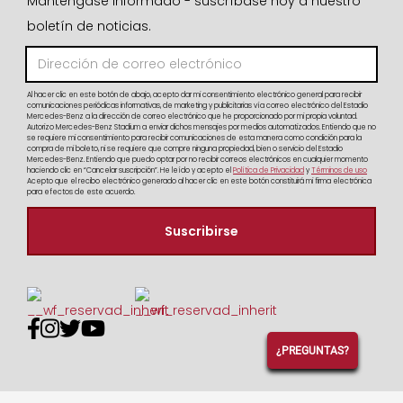
Manténgase informado - suscríbase hoy a nuestro
boletín de noticias.
Al hacer clic en este botón de abajo, acepto dar mi consentimiento electrónico general para recibir
comunicaciones periódicas informativas, de marketing y publicitarias vía correo electrónico del Estadio
Mercedes-Benz a la dirección de correo electrónico que he proporcionado por mi propia voluntad.
Autorizo Mercedes-Benz Stadium a enviar dichos mensajes por medios automatizados. Entiendo que no
se requiere mi consentimiento para recibir comunicaciones de esta manera como condición para la
compra de mi boleto, ni se requiere que compre ninguna propiedad, bien o servicio del Estadio
Mercedes-Benz. Entiendo que puedo optar por no recibir correos electrónicos en cualquier momento
haciendo clic en “Cancelar suscripción”. He leído y acepto el
Política de Privacidad
y
Términos de uso
Acepto que el recibo electrónico generado al hacer clic en este botón constituirá mi firma electrónica
para efectos de este acuerdo.




¿PREGUNTAS?