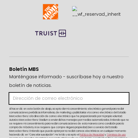
Boletín MBS
Manténgase informado - suscríbase hoy a nuestro
boletín de noticias.
Al hacer clic en este botón de abajo, acepto dar mi consentimiento electrónico general para recibir
comunicaciones periódicas informativas, de marketing y publicitarias vía correo electrónico del Estadio
Mercedes-Benz a la dirección de correo electrónico que he proporcionado por mi propia voluntad.
Autorizo Mercedes-Benz Stadium a enviar dichos mensajes por medios automatizados. Entiendo que no
se requiere mi consentimiento para recibir comunicaciones de esta manera como condición para la
compra de mi boleto, ni se requiere que compre ninguna propiedad, bien o servicio del Estadio
Mercedes-Benz. Entiendo que puedo optar por no recibir correos electrónicos en cualquier momento
haciendo clic en “Cancelar suscripción”. He leído y acepto el
Política de Privacidad
y
Términos de uso