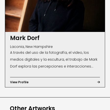
Mark Dorf
Laconia, New Hampshire
A través del uso de la fotografía, el video, los
medios digitales y la escultura, el trabajo de Mark
Dorf explora las percepciones e interacciones
humanas con lo que llamamos “Naturaleza”,
urbanismo, diseño y entornos virtuales. En
View Profile

oposición a ver estos temas como
categóricamente separados, Dorf revela su
enredo e integración entre sí como una ecología
Other Artworks
planetaria inclusiva y viva. Más recientemente, Dorf