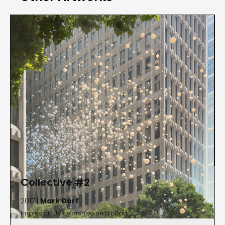
(B.F.A., photography, 2011), ex alumno de la SCAD,
ha analizado minuciosamente la influencia de la
era de la información, examinando cómo la
cultura occidental encuentra y entiende el entorno
a través de los filtros de la ciencia, el lenguaje y la
tecnología. Oriundo de Louisville, Kentucky, Dorf
vive en la ciudad de Nueva York y ha expuesto a
nivel nacional e internacional, incluso en el Foam
Photography Museum, Ámsterdam, Países Bajos;
el Museum für Gestating, Suiza; Frankfurter
Kunstverein, Alemania; Postmasters Gallery, Nueva
York; bitforms Gallery, Nueva York; el Museo de Arte
Contemporáneo Lima, Perú; y el SCAD Museum of
Collective #2
Art, Savannah, Georgia. La obra de Dorf ha sido
2017 |
Mark Dorf
publicada en numerosos libros, entre ellos dos
Impresión UV de archivo en dibond
monografías.