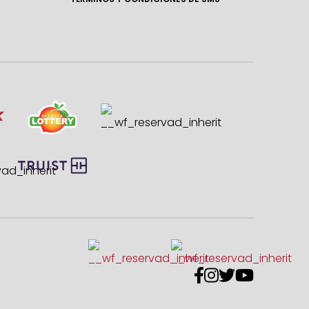



