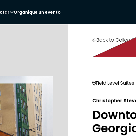
ctar
Organique un evento

Back to Collecti

Field Level Suites

Christopher Stev
Downto
Georgia