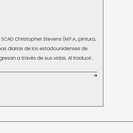
e SCAD Christopher Stevens (M.F.A., pintura,
utinas diarias de los estadounidenses de
esan a través de sus vidas. Al traducir
eblos pequeños —Fibre, Michigan y
as, Stevens eleva lo que de otro modo

mpactantes. Stevens vive en Decatur,
io. Encuentra inspiración en los Estados
Mundial y desafía las expectativas
lación entre la pintura y la fotografía.
xposiciones colectivas en Atlanta,