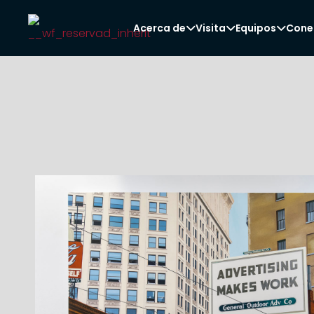
Acerca de
Visita
Equipos
Cone


