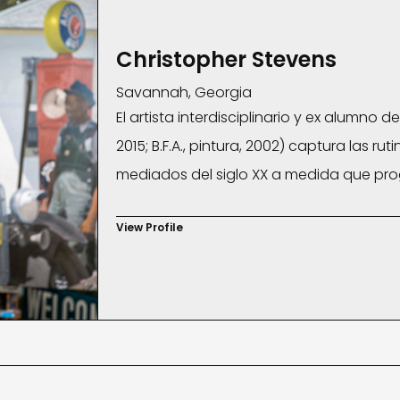
Christopher Stevens
Savannah, Georgia
El artista interdisciplinario y ex alumno d
2015; B.F.A., pintura, 2002) captura las r
mediados del siglo XX a medida que progr
fotografías de asuntos mundanos en pu
View Profile
Curtis, Nebraska, entre otros— en pintur
serían minucias cotidianas a imágenes i
Georgia, donde trabaja fuera de su estud
Unidos posteriores a la Segunda Guerra 
contemporáneas del arte explorando la re
Su obra de arte ha sido presentada en e