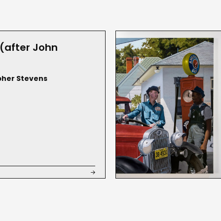
Georgia, incluyendo en Kai Lin Art y SCAD
(after John
pher Stevens
