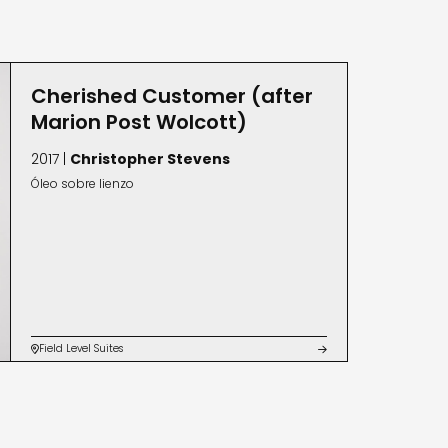
 Atlanta Open Studio Night.
Cherished Customer (after
Marion Post Wolcott)
2017 |
Christopher Stevens
Óleo sobre lienzo
Field Level Suites

