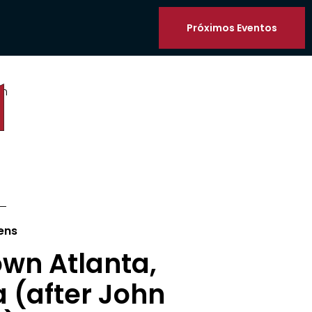
Próximos Eventos
on
ens
wn Atlanta,
 (after John