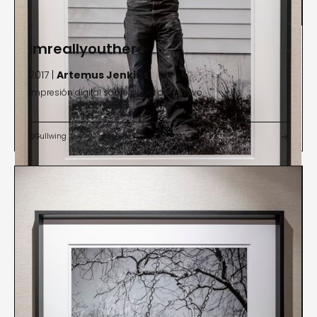
imreallyouthere
2017 |
Artemus Jenkins
Impresión digital sobre papel de archivo
Gullwing

