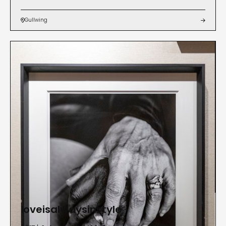
Gullwing


loveisalwaysinstyle