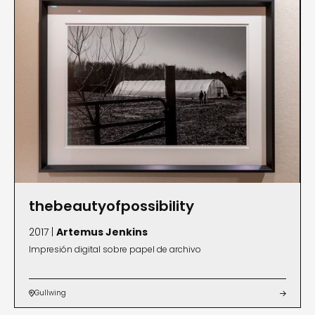
Documentary y If You Know the Words, Feel Free,
una película de 2015 sobre experiencias de vida
compartidas en todas las culturas, creada bajo
su compañía productora, Christmas en julio de
1982. Sus imágenes, que han sido presentadas en
Notch8 Gallery, Atlanta, Georgia, documentan
constructos sociales, dinámicas familiares y la
vida cotidiana dentro de la ciudad. Jenkins recibió
un B.A. de la Universidad de Tuskegee en Alabama.
thebeautyofpossibility
2017 |
Artemus Jenkins
Impresión digital sobre papel de archivo
Gullwing

