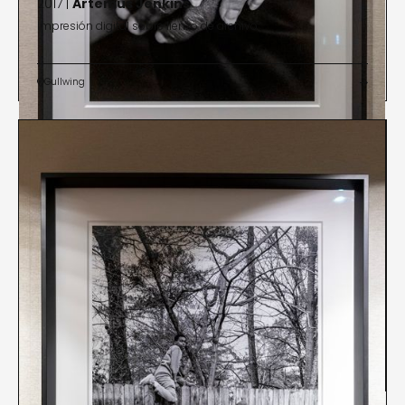
2017 |
Artemus Jenkins
Impresión digital sobre lienzo de archivo
Gullwing

