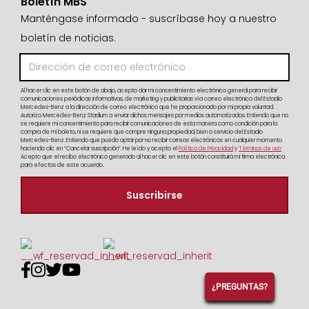
Boletín MBS
Manténgase informado - suscríbase hoy a nuestro
boletín de noticias.
Al hacer clic en este botón de abajo, acepto dar mi consentimiento electrónico general para recibir
comunicaciones periódicas informativas, de marketing y publicitarias vía correo electrónico del Estadio
Mercedes-Benz a la dirección de correo electrónico que he proporcionado por mi propia voluntad.
Autorizo Mercedes-Benz Stadium a enviar dichos mensajes por medios automatizados. Entiendo que no
se requiere mi consentimiento para recibir comunicaciones de esta manera como condición para la
compra de mi boleto, ni se requiere que compre ninguna propiedad, bien o servicio del Estadio
Mercedes-Benz. Entiendo que puedo optar por no recibir correos electrónicos en cualquier momento
haciendo clic en “Cancelar suscripción”. He leído y acepto el
Política de Privacidad
y
Términos de uso
Acepto que el recibo electrónico generado al hacer clic en este botón constituirá mi firma electrónica
para efectos de este acuerdo.




¿PREGUNTAS?