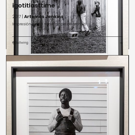
igotitlasttime
2017 |
Artemus Jenkins
Impresión digital sobre papel de archivo
Gullwing

