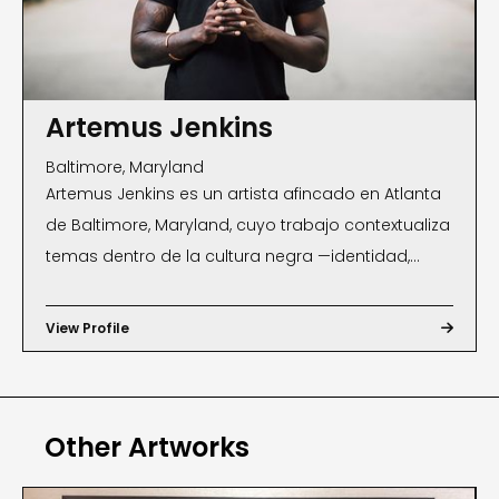
Artemus Jenkins
Baltimore, Maryland
Artemus Jenkins es un artista afincado en Atlanta
de Baltimore, Maryland, cuyo trabajo contextualiza
temas dentro de la cultura negra —identidad,
preservación y espacio— al tiempo que explora
una comprensión más amplia de lo que abarca
View Profile

la experiencia negra en el mundo occidental.
Trabajando principalmente dentro de los ámbitos
del cine y la fotografía, Jenkins es mejor conocido
Other Artworks
por sus proyectos documentales y series web,
incluyendo Color Outside the Lines: A Tattoo