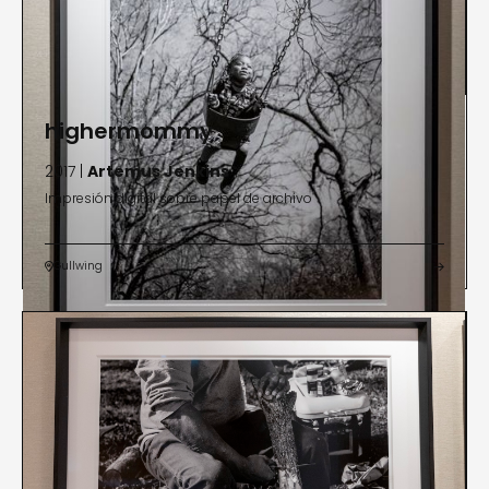
highermommy
2017 |
Artemus Jenkins
Impresión digital sobre papel de archivo
Gullwing

