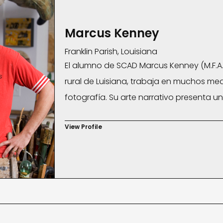
Marcus Kenney
Franklin Parish, Louisiana
El alumno de SCAD Marcus Kenney (M.F.A.,
rural de Luisiana, trabaja en muchos med
fotografía. Su arte narrativo presenta 
refleja el crisol de culturas de Estados
View Profile
ambientalismo, religión, mortalidad, iden
Kenney ha sido expuesto en museos, instit
internacional, como en el Museo de Arte de 
Galería Marcia Wood, Londres, Inglaterra
Orleans, Luisiana; y Art Basel, Miami Beac
presentada en Art in America, New Americ