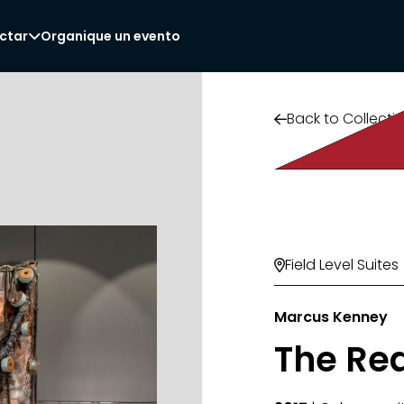
ctar
Organique un evento

Back to Collecti

Field Level Suites

Marcus Kenney
The Rea