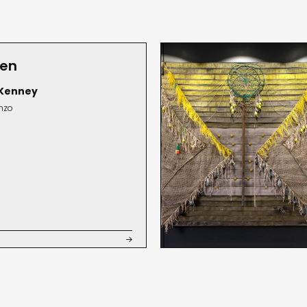
Times, The Boston Globe, Artvoices Magaz
entre otros. Kenney vive y trabaja en Sa
ven
 Kenney
enzo
