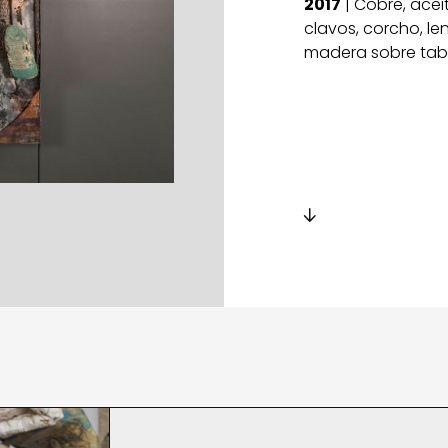
2017
| Cobre, acei
clavos, corcho, lent
madera sobre tab
