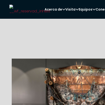
Acerca de
Visita
Equipos
Cone


