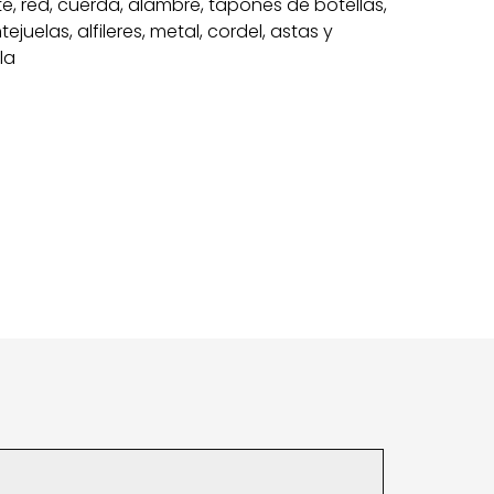
te, red, cuerda, alambre, tapones de botellas,
ejuelas, alfileres, metal, cordel, astas y
la