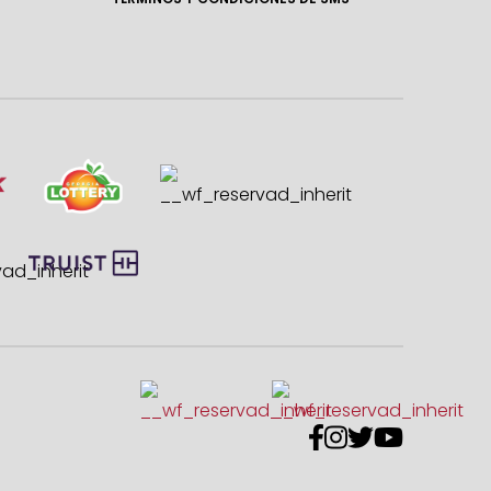



