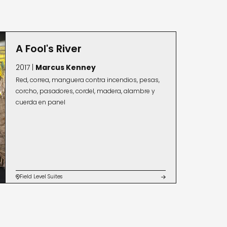
ine y The Atlanta Journal Constitution,
vannah, Georgia.
A Fool's River
2017 |
Marcus Kenney
Red, correa, manguera contra incendios, pesas,
corcho, pasadores, cordel, madera, alambre y
cuerda en panel
Field Level Suites

