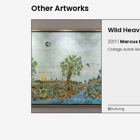
Other Artworks
Wild Hea
2017 |
Marcus
Collage sobre li
Gullwing
