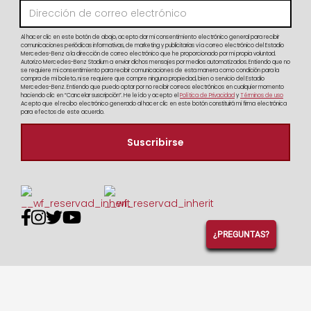
Al hacer clic en este botón de abajo, acepto dar mi consentimiento electrónico general para recibir
comunicaciones periódicas informativas, de marketing y publicitarias vía correo electrónico del Estadio
Mercedes-Benz a la dirección de correo electrónico que he proporcionado por mi propia voluntad.
Autorizo Mercedes-Benz Stadium a enviar dichos mensajes por medios automatizados. Entiendo que no
se requiere mi consentimiento para recibir comunicaciones de esta manera como condición para la
compra de mi boleto, ni se requiere que compre ninguna propiedad, bien o servicio del Estadio
Mercedes-Benz. Entiendo que puedo optar por no recibir correos electrónicos en cualquier momento
haciendo clic en “Cancelar suscripción”. He leído y acepto el
Política de Privacidad
y
Términos de uso
Acepto que el recibo electrónico generado al hacer clic en este botón constituirá mi firma electrónica
para efectos de este acuerdo.




¿PREGUNTAS?