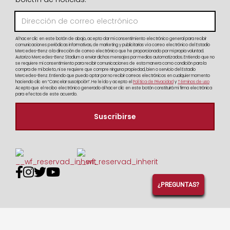
Al hacer clic en este botón de abajo, acepto dar mi consentimiento electrónico general para recibir
comunicaciones periódicas informativas, de marketing y publicitarias vía correo electrónico del Estadio
Mercedes-Benz a la dirección de correo electrónico que he proporcionado por mi propia voluntad.
Autorizo Mercedes-Benz Stadium a enviar dichos mensajes por medios automatizados. Entiendo que no
se requiere mi consentimiento para recibir comunicaciones de esta manera como condición para la
compra de mi boleto, ni se requiere que compre ninguna propiedad, bien o servicio del Estadio
Mercedes-Benz. Entiendo que puedo optar por no recibir correos electrónicos en cualquier momento
haciendo clic en “Cancelar suscripción”. He leído y acepto el
Política de Privacidad
y
Términos de uso
Acepto que el recibo electrónico generado al hacer clic en este botón constituirá mi firma electrónica
para efectos de este acuerdo.




¿PREGUNTAS?