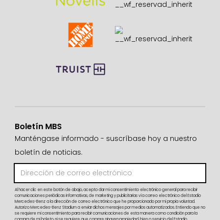
Boletín MBS
Manténgase informado - suscríbase hoy a nuestro
boletín de noticias.
Al hacer clic en este botón de abajo, acepto dar mi consentimiento electrónico general para recibir
comunicaciones periódicas informativas, de marketing y publicitarias vía correo electrónico del Estadio
Mercedes-Benz a la dirección de correo electrónico que he proporcionado por mi propia voluntad.
Autorizo Mercedes-Benz Stadium a enviar dichos mensajes por medios automatizados. Entiendo que no
se requiere mi consentimiento para recibir comunicaciones de esta manera como condición para la
compra de mi boleto, ni se requiere que compre ninguna propiedad, bien o servicio del Estadio