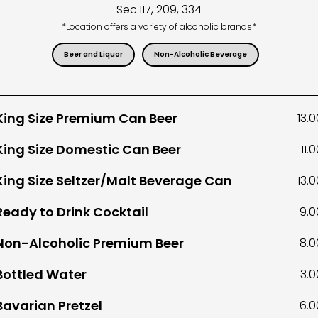
Sec.
117, 209, 334
*Location offers a variety of alcoholic brands*
Beer and Liquor
Non-Alcoholic Beverage
King Size Premium Can Beer
13.0
King Size Domestic Can Beer
11.
King Size Seltzer/Malt Beverage Can
13.0
Ready to Drink Cocktail
9.0
Non-Alcoholic Premium Beer
8.0
Bottled Water
3.0
Bavarian Pretzel
6.0