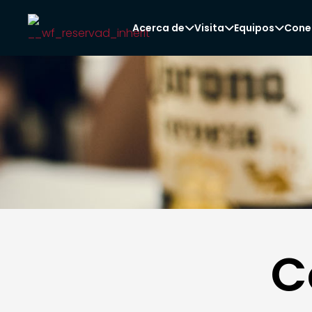
Acerca de
Visita
Equipos
Cone



C