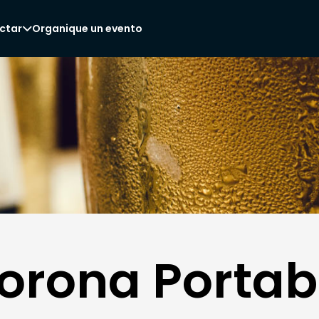
ctar
Organique un evento

orona Portab