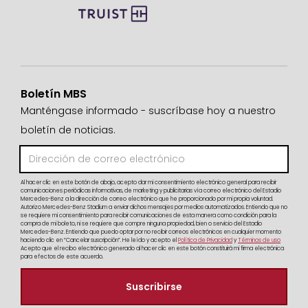
Boletín MBS
Manténgase informado - suscríbase hoy a nuestro
boletín de noticias.
Al hacer clic en este botón de abajo, acepto dar mi consentimiento electrónico general para recibir
comunicaciones periódicas informativas, de marketing y publicitarias vía correo electrónico del Estadio
Mercedes-Benz a la dirección de correo electrónico que he proporcionado por mi propia voluntad.
Autorizo Mercedes-Benz Stadium a enviar dichos mensajes por medios automatizados. Entiendo que no
se requiere mi consentimiento para recibir comunicaciones de esta manera como condición para la
compra de mi boleto, ni se requiere que compre ninguna propiedad, bien o servicio del Estadio
Mercedes-Benz. Entiendo que puedo optar por no recibir correos electrónicos en cualquier momento
haciendo clic en “Cancelar suscripción”. He leído y acepto el
Política de Privacidad
y
Términos de uso
Acepto que el recibo electrónico generado al hacer clic en este botón constituirá mi firma electrónica
para efectos de este acuerdo.