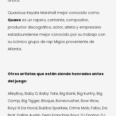
ahora.
Quavious Keyate Marshall mejor conocido como
Quavo
es un rapero, cantante, compositor,
productor discográfico, actor, atleta y empresario
estadounidense mejor conocido por su trabajo con
su icónico grupo de rap Migos proveniente de
Atlanta.
Otros artistas que están siendo honrados antes
del juego:
AlleyBoy, Baby D, Baby Tate, Big Bank, Big Kuntry, Big
Oomp, Big Tigger, Bloque, Bonecrusher, Bow Wow,
Boyz N Da Hood, Bubba Sparkxxx, Crime Mob, Fabo, Da
Brat, Dallas Austin, Dem Franchize Boyz, DJ Drama, DJ