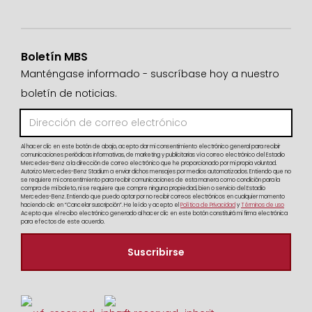
Boletín MBS
Manténgase informado - suscríbase hoy a nuestro
boletín de noticias.
Al hacer clic en este botón de abajo, acepto dar mi consentimiento electrónico general para recibir
comunicaciones periódicas informativas, de marketing y publicitarias vía correo electrónico del Estadio
Mercedes-Benz a la dirección de correo electrónico que he proporcionado por mi propia voluntad.
Autorizo Mercedes-Benz Stadium a enviar dichos mensajes por medios automatizados. Entiendo que no
se requiere mi consentimiento para recibir comunicaciones de esta manera como condición para la
compra de mi boleto, ni se requiere que compre ninguna propiedad, bien o servicio del Estadio
Mercedes-Benz. Entiendo que puedo optar por no recibir correos electrónicos en cualquier momento
haciendo clic en “Cancelar suscripción”. He leído y acepto el
Política de Privacidad
y
Términos de uso
Acepto que el recibo electrónico generado al hacer clic en este botón constituirá mi firma electrónica
para efectos de este acuerdo.