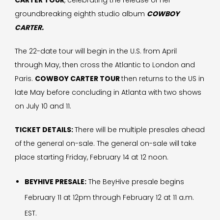
CARTER TOUR
, celebrating the release of her
groundbreaking eighth studio album
COWBOY
CARTER.
The 22-date tour will begin in the U.S. from April
through May, then cross the Atlantic to London and
Paris.
COWBOY CARTER TOUR
then returns to the US in
late May before concluding in Atlanta with two shows
on July 10 and 11.
TICKET DETAILS:
There will be multiple presales ahead
of the general on-sale. The general on-sale will take
place starting Friday, February 14 at 12 noon.
BEYHIVE PRESALE:
The BeyHive presale begins
February 11 at 12pm through February 12 at 11 a.m.
EST.