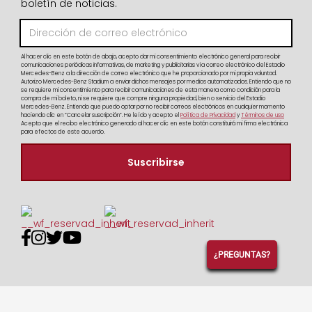
boletín de noticias.
Al hacer clic en este botón de abajo, acepto dar mi consentimiento electrónico general para recibir
comunicaciones periódicas informativas, de marketing y publicitarias vía correo electrónico del Estadio
Mercedes-Benz a la dirección de correo electrónico que he proporcionado por mi propia voluntad.
Autorizo Mercedes-Benz Stadium a enviar dichos mensajes por medios automatizados. Entiendo que no
se requiere mi consentimiento para recibir comunicaciones de esta manera como condición para la
compra de mi boleto, ni se requiere que compre ninguna propiedad, bien o servicio del Estadio
Mercedes-Benz. Entiendo que puedo optar por no recibir correos electrónicos en cualquier momento
haciendo clic en “Cancelar suscripción”. He leído y acepto el
Política de Privacidad
y
Términos de uso
Acepto que el recibo electrónico generado al hacer clic en este botón constituirá mi firma electrónica
para efectos de este acuerdo.




¿PREGUNTAS?