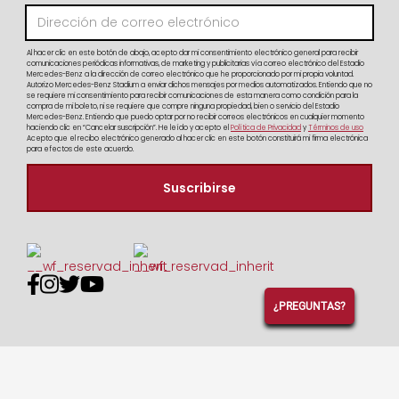
Al hacer clic en este botón de abajo, acepto dar mi consentimiento electrónico general para recibir
comunicaciones periódicas informativas, de marketing y publicitarias vía correo electrónico del Estadio
Mercedes-Benz a la dirección de correo electrónico que he proporcionado por mi propia voluntad.
Autorizo Mercedes-Benz Stadium a enviar dichos mensajes por medios automatizados. Entiendo que no
se requiere mi consentimiento para recibir comunicaciones de esta manera como condición para la
compra de mi boleto, ni se requiere que compre ninguna propiedad, bien o servicio del Estadio
Mercedes-Benz. Entiendo que puedo optar por no recibir correos electrónicos en cualquier momento
haciendo clic en “Cancelar suscripción”. He leído y acepto el
Política de Privacidad
y
Términos de uso
Acepto que el recibo electrónico generado al hacer clic en este botón constituirá mi firma electrónica
para efectos de este acuerdo.




¿PREGUNTAS?