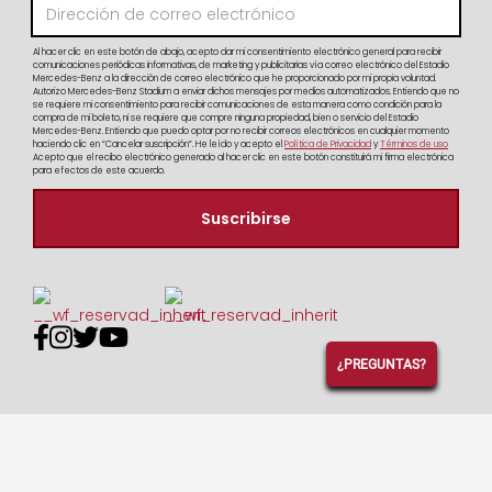
Al hacer clic en este botón de abajo, acepto dar mi consentimiento electrónico general para recibir
comunicaciones periódicas informativas, de marketing y publicitarias vía correo electrónico del Estadio
Mercedes-Benz a la dirección de correo electrónico que he proporcionado por mi propia voluntad.
Autorizo Mercedes-Benz Stadium a enviar dichos mensajes por medios automatizados. Entiendo que no
se requiere mi consentimiento para recibir comunicaciones de esta manera como condición para la
compra de mi boleto, ni se requiere que compre ninguna propiedad, bien o servicio del Estadio
Mercedes-Benz. Entiendo que puedo optar por no recibir correos electrónicos en cualquier momento
haciendo clic en “Cancelar suscripción”. He leído y acepto el
Política de Privacidad
y
Términos de uso
Acepto que el recibo electrónico generado al hacer clic en este botón constituirá mi firma electrónica
para efectos de este acuerdo.




¿PREGUNTAS?