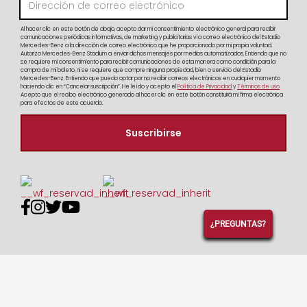
Al hacer clic en este botón de abajo, acepto dar mi consentimiento electrónico general para recibir
comunicaciones periódicas informativas, de marketing y publicitarias vía correo electrónico del Estadio
Mercedes-Benz a la dirección de correo electrónico que he proporcionado por mi propia voluntad.
Autorizo Mercedes-Benz Stadium a enviar dichos mensajes por medios automatizados. Entiendo que no
se requiere mi consentimiento para recibir comunicaciones de esta manera como condición para la
compra de mi boleto, ni se requiere que compre ninguna propiedad, bien o servicio del Estadio
Mercedes-Benz. Entiendo que puedo optar por no recibir correos electrónicos en cualquier momento
haciendo clic en “Cancelar suscripción”. He leído y acepto el
Política de Privacidad
y
Términos de uso
Acepto que el recibo electrónico generado al hacer clic en este botón constituirá mi firma electrónica
para efectos de este acuerdo.




¿PREGUNTAS?