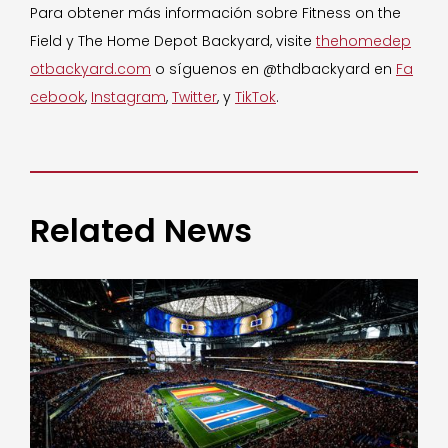
Para obtener más información sobre Fitness on the
Field y The Home Depot Backyard, visite
thehomedep
otbackyard.com
o síguenos en @thdbackyard en
Fa
cebook
,
Instagram
,
Twitter
, y
TikTok
.
Related News