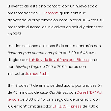
El evento de este año contará con un nuevo socio
presentador con
lululemon®
, quien continúa
apoyando la programación comunitaria HDBY tras su
presencia durante las iniciativas de salud y bienestar
en 2023.
Las dos sesiones del lunes 8 de enero contarán con
Bootcamp de cuerpo completo
de 6:00 a 6:45 p.m.
dirigido por
Lah Rey de Royal Physique Fitness
junto
con
Hip-Hop Yoga
de 7:00 a 20:00 horas con
instructor
Jaimee Ratliff
.
El miércoles 17 de enero se destacará por una sesión
de 45 minutos de
Maxx Out Fitness
con
Darrell “DP” Pat
terson
de 6:00 a 6:45 p.m. seguido de una hora con
lululemon® ambassador
E.F.F.E.C.T. Fitness
de 7:00 a