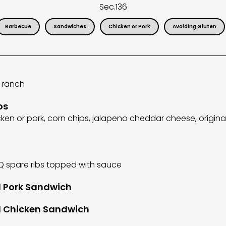
Sec.
136
Barbecue
Sandwiches
Chicken or Pork
Avoiding Gluten
, ranch
os
en or pork, corn chips, jalapeno cheddar cheese, origina
 spare ribs topped with sauce
 Pork Sandwich
d Chicken Sandwich