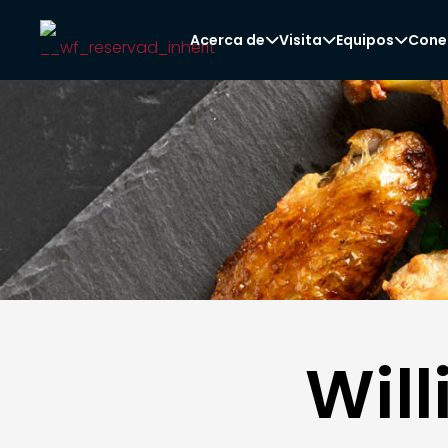
Acerca de
Visita
Equipos
Cone



Wil