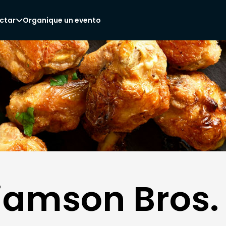
ctar
Organique un evento

liamson Bros.