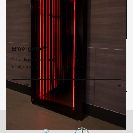
Emergency
2017 |
Iván Navarro
Neón, puerta de aluminio, pintura y espejos
North VIP Entry

