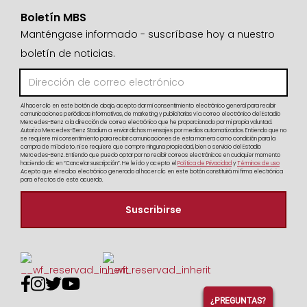
Boletín MBS
Manténgase informado - suscríbase hoy a nuestro
boletín de noticias.
Al hacer clic en este botón de abajo, acepto dar mi consentimiento electrónico general para recibir
comunicaciones periódicas informativas, de marketing y publicitarias vía correo electrónico del Estadio
Mercedes-Benz a la dirección de correo electrónico que he proporcionado por mi propia voluntad.
Autorizo Mercedes-Benz Stadium a enviar dichos mensajes por medios automatizados. Entiendo que no
se requiere mi consentimiento para recibir comunicaciones de esta manera como condición para la
compra de mi boleto, ni se requiere que compre ninguna propiedad, bien o servicio del Estadio
Mercedes-Benz. Entiendo que puedo optar por no recibir correos electrónicos en cualquier momento
haciendo clic en “Cancelar suscripción”. He leído y acepto el
Política de Privacidad
y
Términos de uso
Acepto que el recibo electrónico generado al hacer clic en este botón constituirá mi firma electrónica
para efectos de este acuerdo.




¿PREGUNTAS?