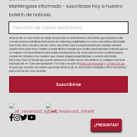
Manténgase informado - suscríbase hoy a nuestro
boletín de noticias.
Al hacer clic en este botón de abajo, acepto dar mi consentimiento electrónico general para recibir
comunicaciones periódicas informativas, de marketing y publicitarias vía correo electrónico del Estadio
Mercedes-Benz a la dirección de correo electrónico que he proporcionado por mi propia voluntad.
Autorizo Mercedes-Benz Stadium a enviar dichos mensajes por medios automatizados. Entiendo que no
se requiere mi consentimiento para recibir comunicaciones de esta manera como condición para la
compra de mi boleto, ni se requiere que compre ninguna propiedad, bien o servicio del Estadio
Mercedes-Benz. Entiendo que puedo optar por no recibir correos electrónicos en cualquier momento
haciendo clic en “Cancelar suscripción”. He leído y acepto el
Política de Privacidad
y
Términos de uso
Acepto que el recibo electrónico generado al hacer clic en este botón constituirá mi firma electrónica
para efectos de este acuerdo.




¿PREGUNTAS?