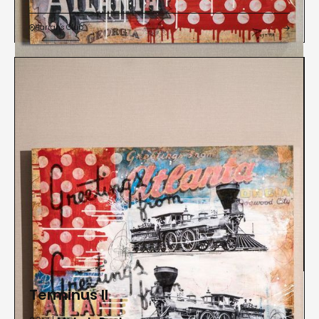
Harrah's Club


Terminus II