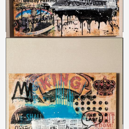
2017 |
Melody Postma
Media mixta sobre madera
Harrah's Club

