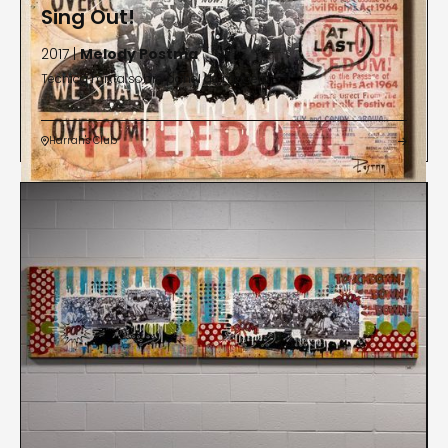
Sing Out!
2017 |
Melody Postma
Tecnica mixta sobre panel de madera
Harrah's Club

