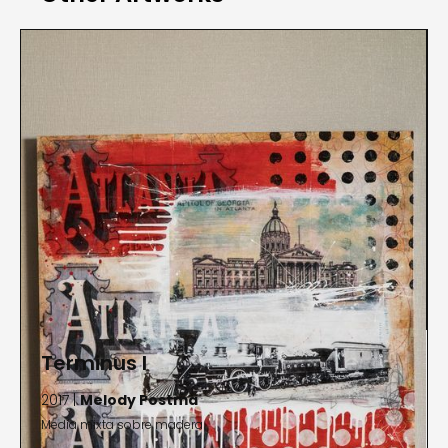
sentido de sí mismo y un sentimiento de
conexión. Postma ha expuesto sus obras de arte
en museos y galerías de todo el país, incluyendo
la Galería Lanoue, Boston, Massachusetts; Matre
Gallery, Atlanta, Georgia; Whitney Gallery,
Savannah, Georgia; Bennett Galleries, Nashville,
Tennessee; y Visions West Contemporary, Denver,
Colorado. Postma vive y trabaja en Savannah,
Georgia.
Terminus I
2017 |
Melody Postma
Media mixta sobre madera