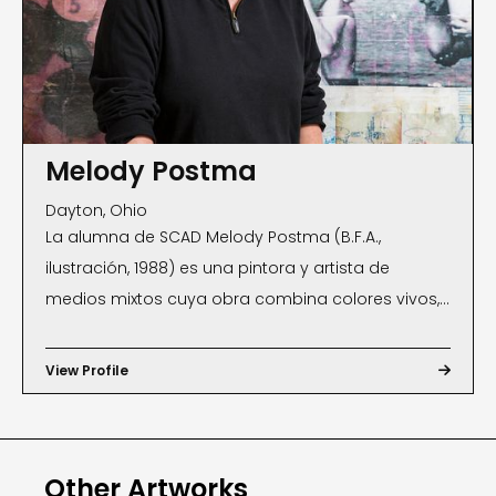
Melody Postma
Dayton, Ohio
La alumna de SCAD Melody Postma (B.F.A.,
ilustración, 1988) es una pintora y artista de
medios mixtos cuya obra combina colores vivos,
formas lúdicas, fragmentos texturales e imágenes
vintage para documentar la vida cotidiana. Cada
View Profile

capa representa un momento en el tiempo,
uniéndose para contar una historia completa. Al
conectar a los espectadores con la narrativa en
Other Artworks
exhibición, los collages de Postma evocan un