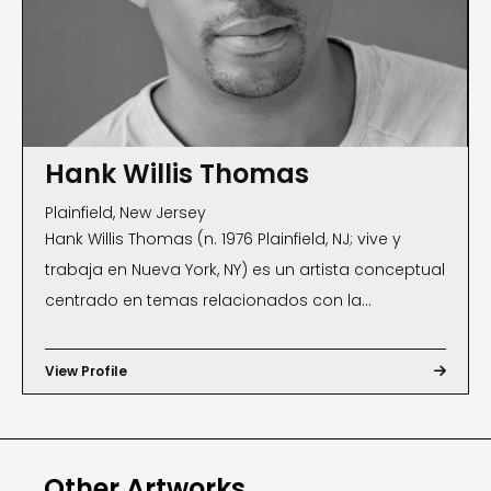
Hank Willis Thomas
Plainfield, New Jersey
Hank Willis Thomas (n. 1976 Plainfield, NJ; vive y
trabaja en Nueva York, NY) es un artista conceptual
centrado en temas relacionados con la
perspectiva, la identidad, la mercancía, los
medios de comunicación y la cultura popular. Su
View Profile

trabajo a menudo incorpora iconos ampliamente
reconocibles, muchos de ellos de campañas
publicitarias o de marca conocidas, para explorar
Other Artworks
su capacidad de reforzar las generalizaciones