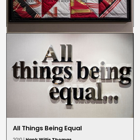
temporada inaugural del Atlanta United
AGO Photography Prize (2017), Soros Equality
Fellowship (2018), Soros Equality Fellowship (2018),
Gullwing


Soros Equality Fellowship (2018), Premio de
Fotografía Soros Equality (2017) 2017), y fue
galardonado con la Medalla de Artes del
Departamento de Estado de Estados Unidos 2023.
All Things Being Equal
2010 |
Hank Willis Thomas