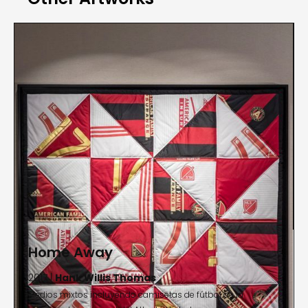
desarrolladas en torno a la raza, el género y la
etnia. El trabajo de Thomas ha sido expuesto en
todo Estados Unidos y en el extranjero, incluyendo
en el Centro Internacional de Fotografía, Nueva
York; Museo Guggenheim Bilbao, España; Musée
du quai Branly, París; Hong Kong Arts Centre, Hong
Kong; y el Witte de With Center for Contemporary
Art, Países Bajos. El trabajo de Thomas está
incluido en numerosas colecciones públicas
incluyendo el Museum of Modern Art, Nueva York;
Solomon R. Guggenheim Museum, Nueva York;
Whitney Museum of American Art, Nueva York;
Brooklyn Museum, Nueva York; High Museum of Art,
Home Away
Atlanta: y la National Gallery of Art, Washington D.C.
2017 |
Hank Willis Thomas
Thomas también es el receptor de la beca
Medios mixtos incluyendo camisetas de fútbol de la
Guggenheim (2018), Premio de Fotografía AIMIA |