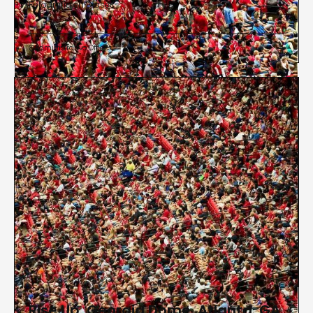
Fotografía en Diasec
Administrative Offices


Rise Up, Georgia Dome, Atlanta, GA