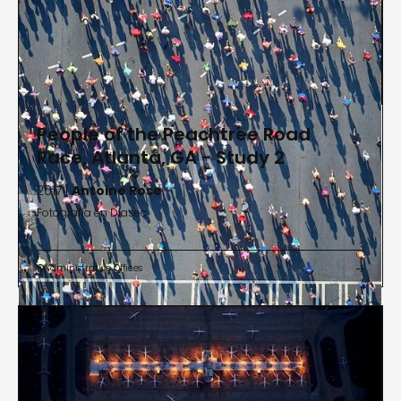
People of the Peachtree Road
Race, Atlanta, GA - Study 2
2017 |
Antoine Rose
Fotografía en Diasec
Administrative Offices

