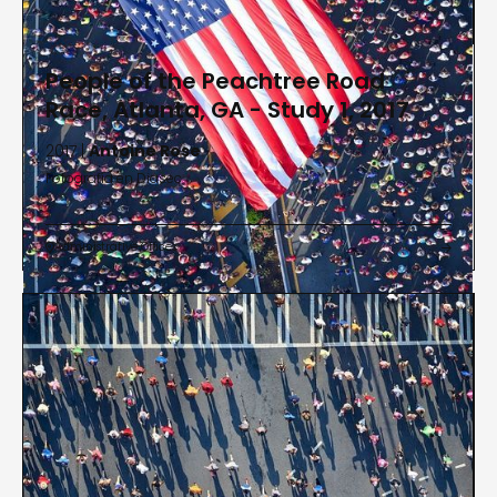
People of the Peachtree Road
Race, Atlanta, GA - Study 1, 2017
2017 |
Antoine Rose
Fotografía en Diasec
Administrative Offices

