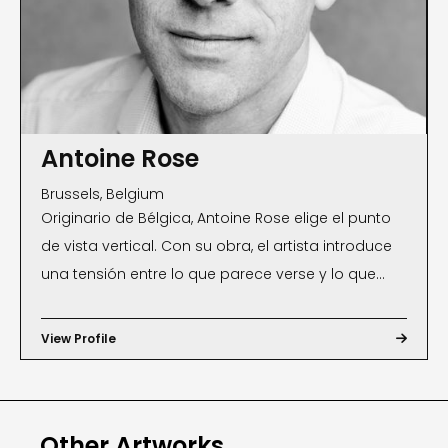
Antoine Rose
Brussels, Belgium
Originario de Bélgica, Antoine Rose elige el punto
de vista vertical. Con su obra, el artista introduce
una tensión entre lo que parece verse y lo que
realmente se ve. Además de la dimensión
estética, existe una capa antropológica,
View Profile

sociológica y filosófica para leer las fotografías
de Rose: personas que comparten
comportamientos comunes y se exponen como
Other Artworks
manadas hedonistas. Dada la distancia, los