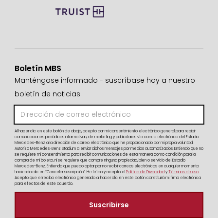
Boletín MBS
Manténgase informado - suscríbase hoy a nuestro
boletín de noticias.
Al hacer clic en este botón de abajo, acepto dar mi consentimiento electrónico general para recibir
comunicaciones periódicas informativas, de marketing y publicitarias vía correo electrónico del Estadio
Mercedes-Benz a la dirección de correo electrónico que he proporcionado por mi propia voluntad.
Autorizo Mercedes-Benz Stadium a enviar dichos mensajes por medios automatizados. Entiendo que no
se requiere mi consentimiento para recibir comunicaciones de esta manera como condición para la
compra de mi boleto, ni se requiere que compre ninguna propiedad, bien o servicio del Estadio
Mercedes-Benz. Entiendo que puedo optar por no recibir correos electrónicos en cualquier momento
haciendo clic en “Cancelar suscripción”. He leído y acepto el
Política de Privacidad
y
Términos de uso
Acepto que el recibo electrónico generado al hacer clic en este botón constituirá mi firma electrónica
para efectos de este acuerdo.