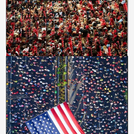
- Study 1
2017 |
Antoine Rose
Fotografía en Diasec
Administrative Offices

