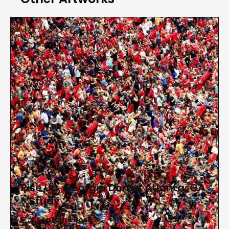
alambiques de la gente sugieren un insectario. La
vista de pájaro hace que las personas parezcan
puntos insignificantes en el espacio infinito del
universo. El trabajo de Rose ahora es recogido por
instituciones y marcas internacionales, incluyendo
el Museo de Artes y Diseño, la ciudad de Nueva
York, LVMH y Tiffany & Co. Más recientemente, Rose
su arte ha sido presentado en una retrospectiva
en la prestigiosa La Maison de La Photographie,
Lille, Francia.
Rise Up, Georgia Dome, Atlanta, GA
- Study 2
2017 |
Antoine Rose