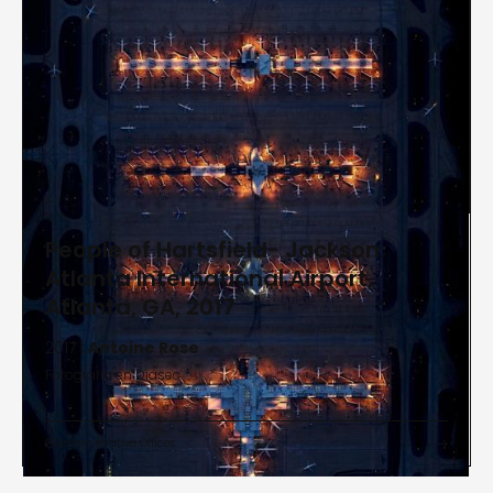
People of Hartsfield- Jackson
Atlanta International Airport,
Atlanta, GA, 2017
2017 |
Antoine Rose
Fotografía en Diasec
Administrative Offices

