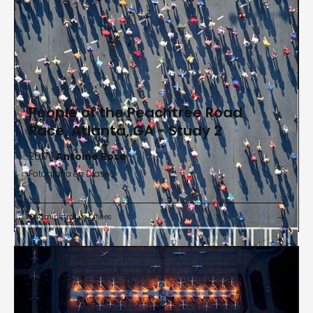
People of the Peachtree Road
Race, Atlanta, GA - Study 2
2017 |
Antoine Rose
Fotografía en Diasec
Administrative Offices

