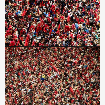
Rise Up, Georgia Dome, Atlanta, GA
- Study 2
2017 |
Antoine Rose
Fotografía en Diasec
Administrative Offices

