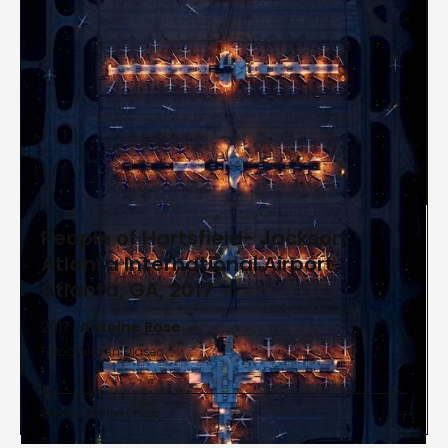
People of Hartsfield- Jackson
Atlanta International Airport,
Atlanta, GA, 2017
2017 |
Antoine Rose
Fotografía en Diasec
Administrative Offices

