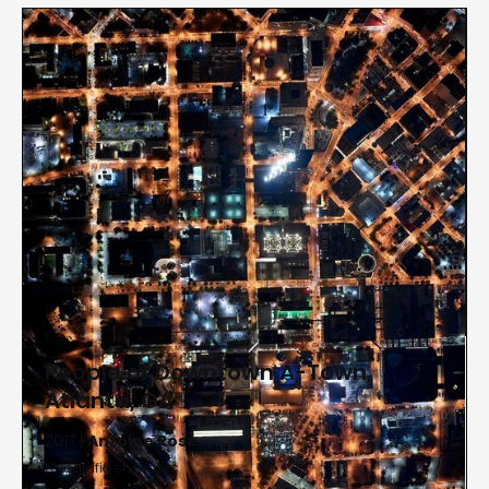
People of Downtown A-Town,
Atlanta, GA
2017 |
Antoine Rose
Fotografía en Diasec