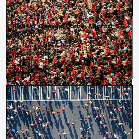
Rise Up, Georgia Dome, Atlanta, GA
- Study 1
2017 |
Antoine Rose
Fotografía en Diasec
Administrative Offices

