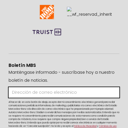
Boletín MBS
Manténgase informado - suscríbase hoy a nuestro
boletín de noticias.
Al hacer clic en este botón de abajo, acepto dar mi consentimiento electrónico general para recibir
comunicaciones periódicas informativas, de marketing y publicitarias vía correo electrónico del Estadio
Mercedes-Benz a la dirección de correo electrónico que he proporcionado por mi propia voluntad.
Autorizo Mercedes-Benz Stadium a enviar dichos mensajes por medios automatizados. Entiendo que no
se requiere mi consentimiento para recibir comunicaciones de esta manera como condición para la
compra de mi boleto, ni se requiere que compre ninguna propiedad, bien o servicio del Estadio
Mercedes-Benz. Entiendo que puedo optar por no recibir correos electrónicos en cualquier momento
haciendo clic en “Cancelar suscripción”. He leído y acepto el
Política de Privacidad
y
Términos de uso