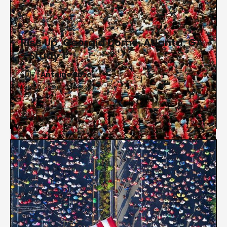
Rise Up, Georgia Dome, Atlanta, GA
- Study 1
2017 |
Antoine Rose
Fotografía en Diasec
Administrative Offices

