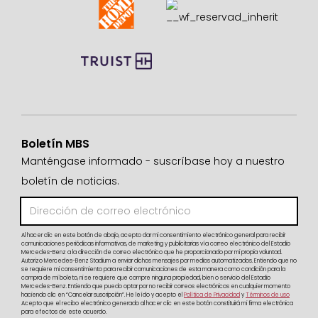
Boletín MBS
Manténgase informado - suscríbase hoy a nuestro
boletín de noticias.
Al hacer clic en este botón de abajo, acepto dar mi consentimiento electrónico general para recibir
comunicaciones periódicas informativas, de marketing y publicitarias vía correo electrónico del Estadio
Mercedes-Benz a la dirección de correo electrónico que he proporcionado por mi propia voluntad.
Autorizo Mercedes-Benz Stadium a enviar dichos mensajes por medios automatizados. Entiendo que no
se requiere mi consentimiento para recibir comunicaciones de esta manera como condición para la
compra de mi boleto, ni se requiere que compre ninguna propiedad, bien o servicio del Estadio
Mercedes-Benz. Entiendo que puedo optar por no recibir correos electrónicos en cualquier momento
haciendo clic en “Cancelar suscripción”. He leído y acepto el
Política de Privacidad
y
Términos de uso
Acepto que el recibo electrónico generado al hacer clic en este botón constituirá mi firma electrónica
para efectos de este acuerdo.