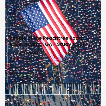
People of the Peachtree Road
Race, Atlanta, GA - Study 1, 2017
2017 |
Antoine Rose
Fotografía en Diasec
Administrative Offices

