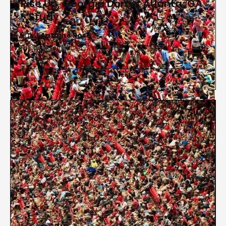
Rise Up, Georgia Dome, Atlanta, GA
- Study 2
2017 |
Antoine Rose
Fotografía en Diasec
Administrative Offices

