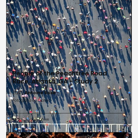
People of the Peachtree Road
Race, Atlanta, GA - Study 2
2017 |
Antoine Rose
Fotografía en Diasec
Administrative Offices

