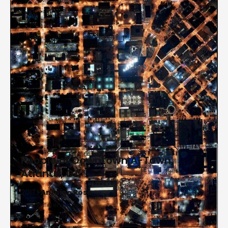
People of Downtown A-Town,
Atlanta, GA
2017 |
Antoine Rose
Fotografía en Diasec