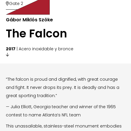
Gate 2

Gábor Miklós Szöke
The Falcon
2017
| Acero inoxidable y bronce

“The falcon is proud and dignified, with great courage
and fight. It never drops its prey. It is deadly and has a
great sporting tradition.”
— Julia Elliott, Georgia teacher and winner of the 1965
contest to name Atlanta’s NFL team
This unassailable, stainless-steel monument embodies