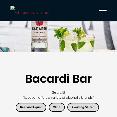
Bacardi Bar
Sec.
216
*Location offers a variety of alcoholic brands*
Beer and Liquor
Wine
Avoiding Gluten