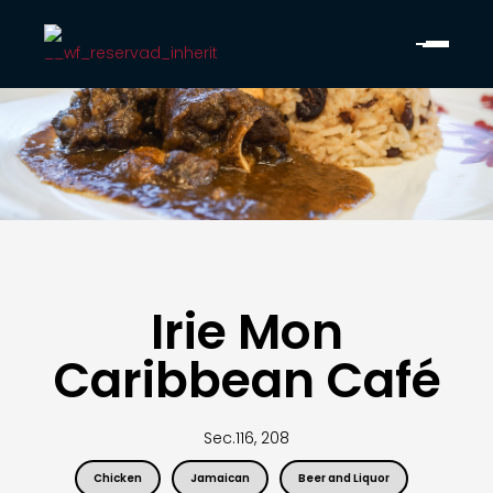
Irie Mon
Caribbean Café
Sec.
116, 208
Chicken
Jamaican
Beer and Liquor