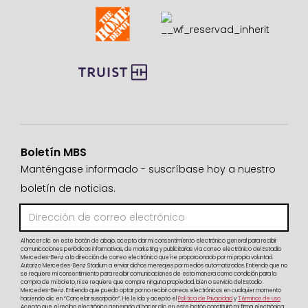
Boletín MBS
Manténgase informado - suscríbase hoy a nuestro
boletín de noticias.
Al hacer clic en este botón de abajo, acepto dar mi consentimiento electrónico general para recibir
comunicaciones periódicas informativas, de marketing y publicitarias vía correo electrónico del Estadio
Mercedes-Benz a la dirección de correo electrónico que he proporcionado por mi propia voluntad.
Autorizo Mercedes-Benz Stadium a enviar dichos mensajes por medios automatizados. Entiendo que no
se requiere mi consentimiento para recibir comunicaciones de esta manera como condición para la
compra de mi boleto, ni se requiere que compre ninguna propiedad, bien o servicio del Estadio
Mercedes-Benz. Entiendo que puedo optar por no recibir correos electrónicos en cualquier momento
haciendo clic en “Cancelar suscripción”. He leído y acepto el
Política de Privacidad
y
Términos de uso
Acepto que el recibo electrónico generado al hacer clic en este botón constituirá mi firma electrónica