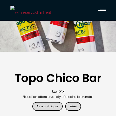
Topo Chico Bar
Sec.
313
*Location offers a variety of alcoholic brands*
Beer and Liquor
Wine