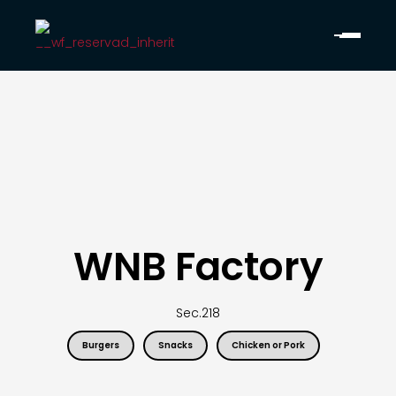
WNB Factory
Sec.
218
Burgers
Snacks
Chicken or Pork