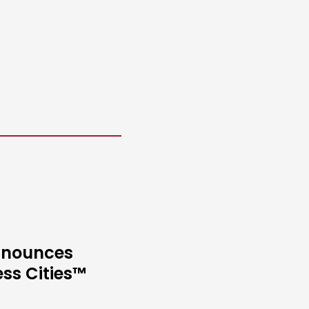
Announces
ess Cities™