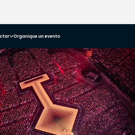
ctar
Organique un evento
