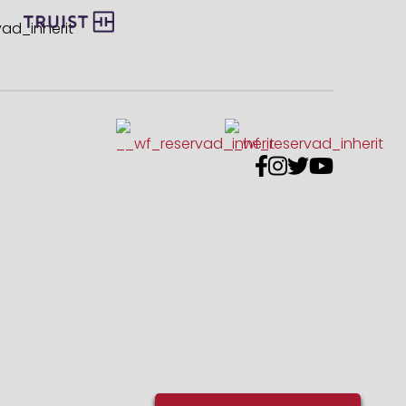



