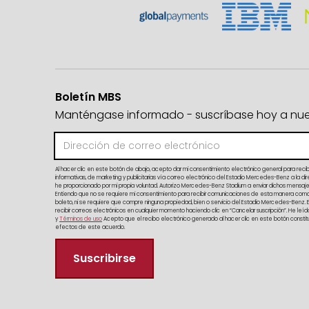
Boletín MBS
Manténgase informado - suscríbase hoy a nuest
Al hacer clic en este botón de abajo, acepto dar mi consentimiento electrónico general para reci
informativas, de marketing y publicitarias vía correo electrónico del Estadio Mercedes-Benz a la d
he proporcionado por mi propia voluntad. Autorizo Mercedes-Benz Stadium a enviar dichos mensaj
Entiendo que no se requiere mi consentimiento para recibir comunicaciones de esta manera como
boleto, ni se requiere que compre ninguna propiedad, bien o servicio del Estadio Mercedes-Benz.
recibir correos electrónicos en cualquier momento haciendo clic en “Cancelar suscripción”. He leí
y
Términos de uso
Acepto que el recibo electrónico generado al hacer clic en este botón constitui
efectos de este acuerdo.