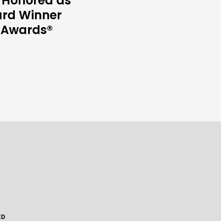
 Honored as
ard Winner
s Awards®
ED