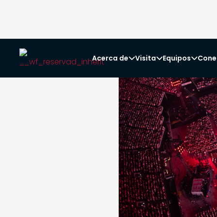
Acerca de
Visita
Equipos
Cone


