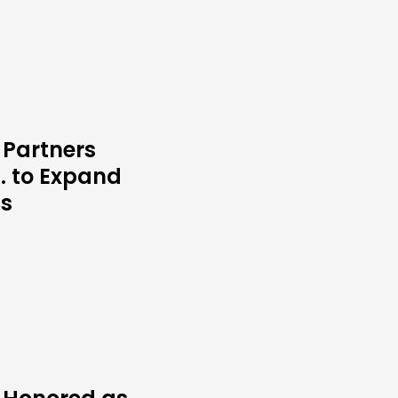
Partners
c. to Expand
ss