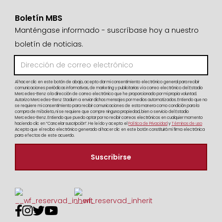
Boletín MBS
Manténgase informado - suscríbase hoy a nuestro
boletín de noticias.
Al hacer clic en este botón de abajo, acepto dar mi consentimiento electrónico general para recibir
comunicaciones periódicas informativas, de marketing y publicitarias vía correo electrónico del Estadio
Mercedes-Benz a la dirección de correo electrónico que he proporcionado por mi propia voluntad.
Autorizo Mercedes-Benz Stadium a enviar dichos mensajes por medios automatizados. Entiendo que no
se requiere mi consentimiento para recibir comunicaciones de esta manera como condición para la
compra de mi boleto, ni se requiere que compre ninguna propiedad, bien o servicio del Estadio
Mercedes-Benz. Entiendo que puedo optar por no recibir correos electrónicos en cualquier momento
haciendo clic en “Cancelar suscripción”. He leído y acepto el
Política de Privacidad
y
Términos de uso
Acepto que el recibo electrónico generado al hacer clic en este botón constituirá mi firma electrónica
para efectos de este acuerdo.



