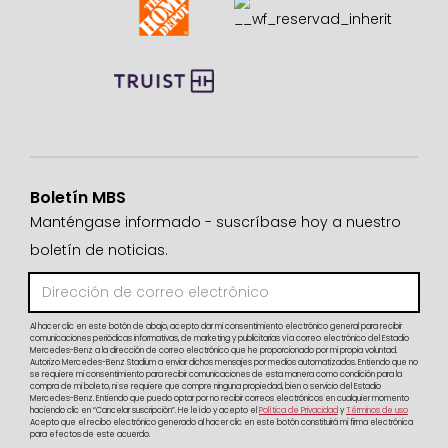
Boletín MBS
Manténgase informado - suscríbase hoy a nuestro
boletín de noticias.
Al hacer clic en este botón de abajo, acepto dar mi consentimiento electrónico general para recibir
comunicaciones periódicas informativas, de marketing y publicitarias vía correo electrónico del Estadio
Mercedes-Benz a la dirección de correo electrónico que he proporcionado por mi propia voluntad.
Autorizo Mercedes-Benz Stadium a enviar dichos mensajes por medios automatizados. Entiendo que no
se requiere mi consentimiento para recibir comunicaciones de esta manera como condición para la
compra de mi boleto, ni se requiere que compre ninguna propiedad, bien o servicio del Estadio
Mercedes-Benz. Entiendo que puedo optar por no recibir correos electrónicos en cualquier momento
haciendo clic en “Cancelar suscripción”. He leído y acepto el
Política de Privacidad
y
Términos de uso
Acepto que el recibo electrónico generado al hacer clic en este botón constituirá mi firma electrónica
para efectos de este acuerdo.