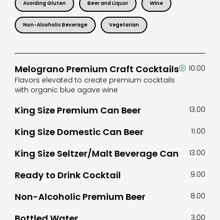
Avoiding Gluten
Beer and Liquor
Wine
Non-Alcoholic Beverage
Vegetarian
Melograno Premium Craft Cocktails
Ⓥ
10.00
Flavors elevated to create premium cocktails
with organic blue agave wine
King Size Premium Can Beer
13.00
King Size Domestic Can Beer
11.00
King Size Seltzer/Malt Beverage Can
13.00
Ready to Drink Cocktail
9.00
Non-Alcoholic Premium Beer
8.00
Bottled Water
3.00