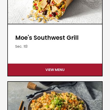
Moe's Southwest Grill
Sec.
113
VIEW MENU