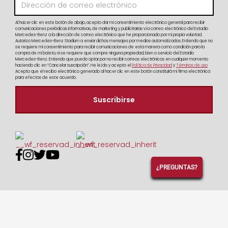
Al hacer clic en este botón de abajo, acepto dar mi consentimiento electrónico general para recibir
comunicaciones periódicas informativas, de marketing y publicitarias vía correo electrónico del Estadio
Mercedes-Benz a la dirección de correo electrónico que he proporcionado por mi propia voluntad.
Autorizo Mercedes-Benz Stadium a enviar dichos mensajes por medios automatizados. Entiendo que no
se requiere mi consentimiento para recibir comunicaciones de esta manera como condición para la
compra de mi boleto, ni se requiere que compre ninguna propiedad, bien o servicio del Estadio
Mercedes-Benz. Entiendo que puedo optar por no recibir correos electrónicos en cualquier momento
haciendo clic en “Cancelar suscripción”. He leído y acepto el
Política de Privacidad
y
Términos de uso
Acepto que el recibo electrónico generado al hacer clic en este botón constituirá mi firma electrónica
para efectos de este acuerdo.




¿PREGUNTAS?