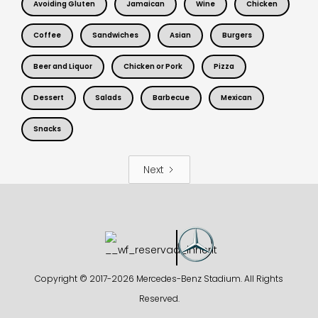
Avoiding Gluten
Jamaican
Wine
Chicken
Coffee
Sandwiches
Asian
Burgers
Beer and Liquor
Chicken or Pork
Pizza
Dessert
Salads
Barbecue
Mexican
Snacks
Next
Copyright © 2017-
2026 Mercedes-Benz Stadium. All Rights
Reserved.