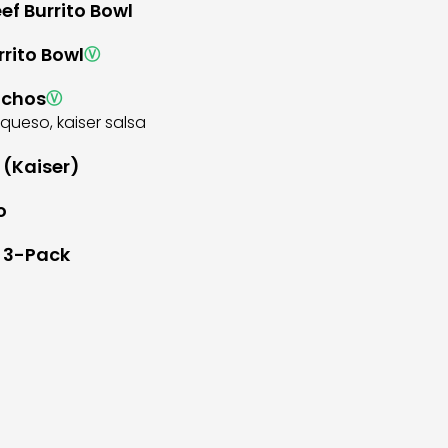
f Burrito Bowl
rito Bowl
Ⓥ
achos
Ⓥ
 queso, kaiser salsa
 (Kaiser)
o
 3-Pack