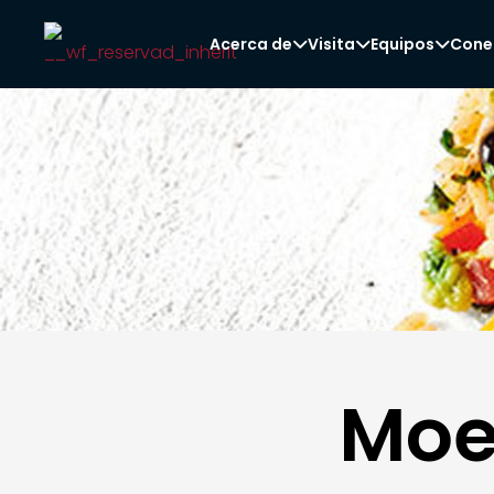
Acerca de
Visita
Equipos
Cone



Moe'