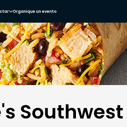
ctar
Organique un evento

s Southwest 