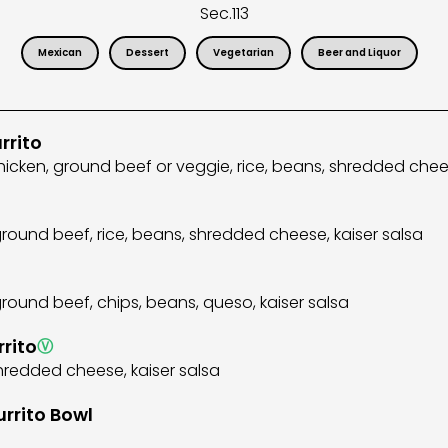
Sec.
113
Mexican
Dessert
Vegetarian
Beer and Liquor
rrito
cken, ground beef or veggie, rice, beans, shredded chees
ound beef, rice, beans, shredded cheese, kaiser salsa
ound beef, chips, beans, queso, kaiser salsa
rito
Ⓥ
shredded cheese, kaiser salsa
rrito Bowl