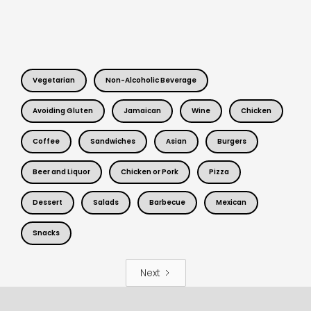
Vegetarian
Non-Alcoholic Beverage
Avoiding Gluten
Jamaican
Wine
Chicken
Coffee
Sandwiches
Asian
Burgers
Beer and Liquor
Chicken or Pork
Pizza
Dessert
Salads
Barbecue
Mexican
Snacks
Next