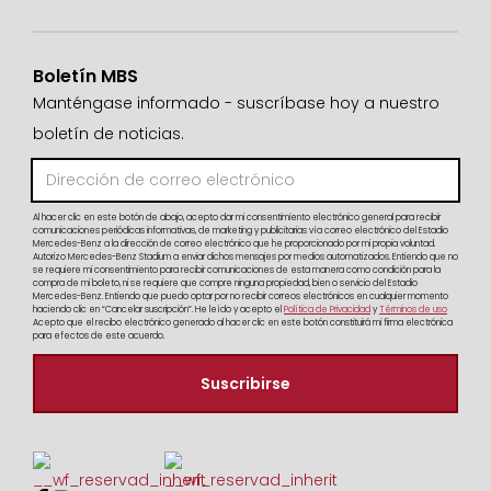
Boletín MBS
Manténgase informado - suscríbase hoy a nuestro
boletín de noticias.
Al hacer clic en este botón de abajo, acepto dar mi consentimiento electrónico general para recibir
comunicaciones periódicas informativas, de marketing y publicitarias vía correo electrónico del Estadio
Mercedes-Benz a la dirección de correo electrónico que he proporcionado por mi propia voluntad.
Autorizo Mercedes-Benz Stadium a enviar dichos mensajes por medios automatizados. Entiendo que no
se requiere mi consentimiento para recibir comunicaciones de esta manera como condición para la
compra de mi boleto, ni se requiere que compre ninguna propiedad, bien o servicio del Estadio
Mercedes-Benz. Entiendo que puedo optar por no recibir correos electrónicos en cualquier momento
haciendo clic en “Cancelar suscripción”. He leído y acepto el
Política de Privacidad
y
Términos de uso
Acepto que el recibo electrónico generado al hacer clic en este botón constituirá mi firma electrónica
para efectos de este acuerdo.