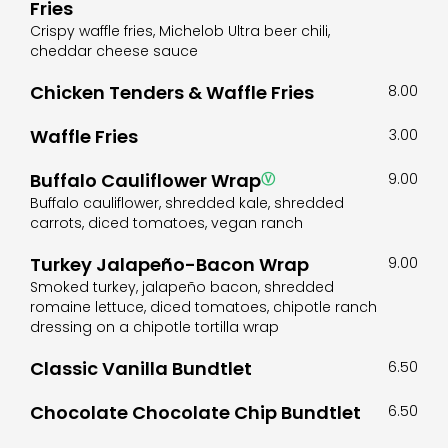
Fries
Crispy waffle fries, Michelob Ultra beer chili,
cheddar cheese sauce
Chicken Tenders & Waffle Fries
8.00
Waffle Fries
3.00
Buffalo Cauliflower Wrap
Ⓥ
9.00
Buffalo cauliflower, shredded kale, shredded
carrots, diced tomatoes, vegan ranch
Turkey Jalapeño-Bacon Wrap
9.00
Smoked turkey, jalapeño bacon, shredded
romaine lettuce, diced tomatoes, chipotle ranch
dressing on a chipotle tortilla wrap
Classic Vanilla Bundtlet
6.50
Chocolate Chocolate Chip Bundtlet
6.50