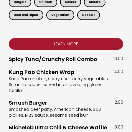
Burgers
Chicken
Salads
Snacks
Beer and Liquor
Vegetarian
Dessert
LEARN MORE
Spicy Tuna/Crunchy Roll Combo
16.00
Kung Pao Chicken Wrap
14.00
Kung Pao chicken, sticky rice, stir fry vegetables,
Sriracha sauce, served in an avoiding gluten
tortilla
Smash Burger
12.00
Smashed beef patty, American cheese, B&B
pickles, MBS sauce, sesame seed bun
Michelob Ultra Chili & Cheese Waffle
8.00