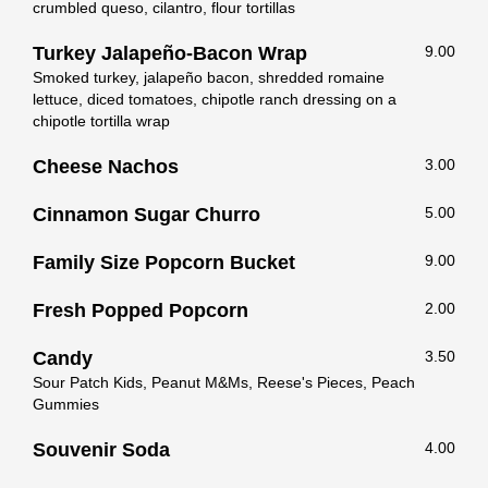
crumbled queso, cilantro, flour tortillas
Turkey Jalapeño-Bacon Wrap
9.00
Smoked turkey, jalapeño bacon, shredded romaine
lettuce, diced tomatoes, chipotle ranch dressing on a
chipotle tortilla wrap
Cheese Nachos
3.00
Cinnamon Sugar Churro
5.00
Family Size Popcorn Bucket
9.00
Fresh Popped Popcorn
2.00
Candy
3.50
Sour Patch Kids, Peanut M&Ms, Reese's Pieces, Peach
Gummies
Souvenir Soda
4.00