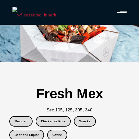
Fresh Mex
Sec.
105, 125, 305, 340
Mexican
Chicken or Pork
Snacks
Beer and Liquor
Coffee