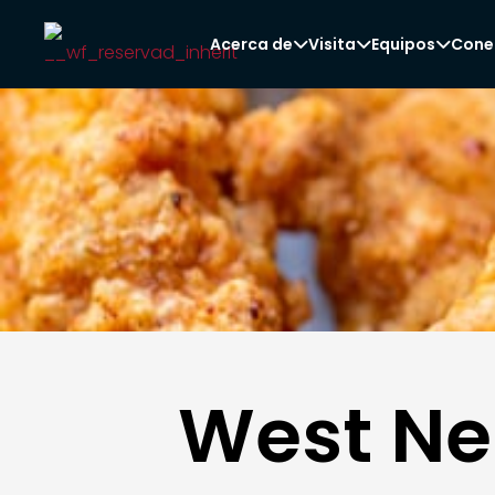
Acerca de
Visita
Equipos
Cone



West Ne