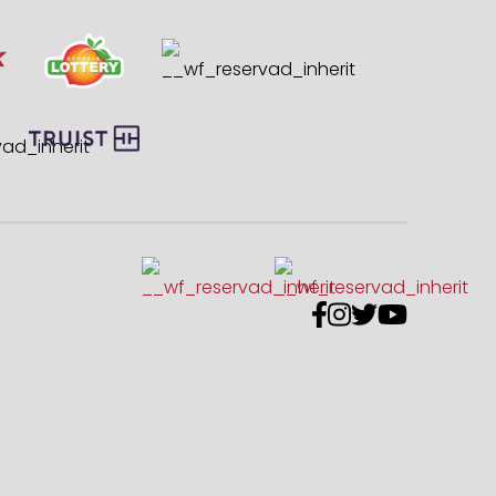



