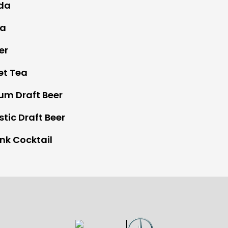
oda
da
er
et Tea
um Draft Beer
tic Draft Beer
nk Cocktail