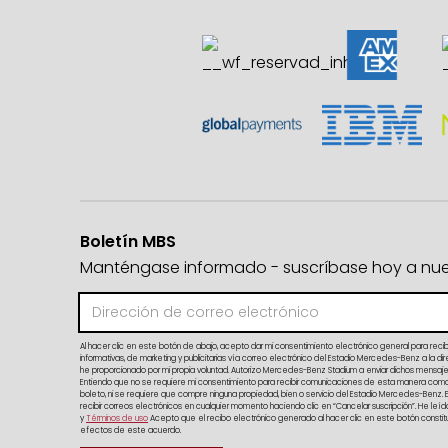
Boletín MBS
Manténgase informado - suscríbase hoy a nuest
Al hacer clic en este botón de abajo, acepto dar mi consentimiento electrónico general para reci
informativas, de marketing y publicitarias vía correo electrónico del Estadio Mercedes-Benz a la d
he proporcionado por mi propia voluntad. Autorizo Mercedes-Benz Stadium a enviar dichos mensaj
Entiendo que no se requiere mi consentimiento para recibir comunicaciones de esta manera como
boleto, ni se requiere que compre ninguna propiedad, bien o servicio del Estadio Mercedes-Benz.
recibir correos electrónicos en cualquier momento haciendo clic en “Cancelar suscripción”. He leí
y
Términos de uso
Acepto que el recibo electrónico generado al hacer clic en este botón constitui
efectos de este acuerdo.