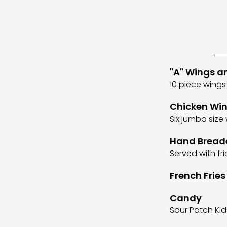
"A" Wings an
10 piece wings
Chicken Wi
Six jumbo siz
Hand Bread
Served with f
French Fries
Candy
Sour Patch Ki