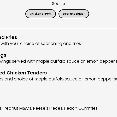
Sec.
115
Chicken or Pork
Beer and Liquor
d Fries
 with your choice of seasoning and fries
ngs
e wings served with maple buffalo sauce or lemon pepper
ed Chicken Tenders
ries and choice of maple buffalo sauce or lemon pepper 
ds, Peanut M&Ms, Reese's Pieces, Peach Gummies