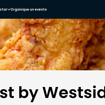
ctar
Organique un evento

st by Westsi