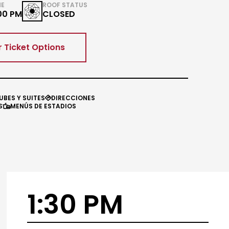
ME
ROOF STATUS
00 PM
CLOSED
 Ticket Options
UBES Y SUITES
DIRECCIONES

S
MENÚS DE ESTADIOS

1:30 PM