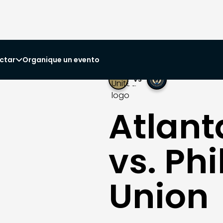
ctar
Organique un evento

VS
Atlant
vs. Ph
Union