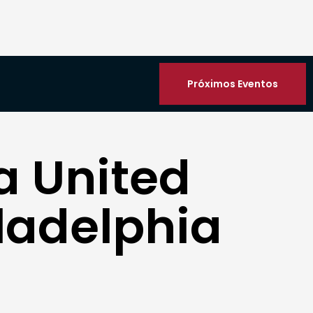
Próximos Eventos
a United
iladelphia