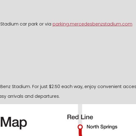
 Stadium car park or via
parking.mercedesbenzstadium.com
nz Stadium. For just $2.50 each way, enjoy convenient access ri
sy arrivals and departures.