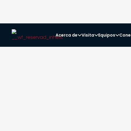
Acerca de
Visita
Equipos
Cone


