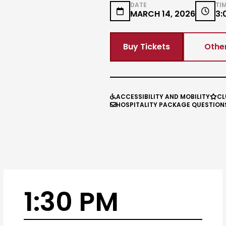
DATE
TI


MARCH 14, 2026
3:
Buy Tickets
Other
ACCESSIBILITY AND MOBILITY
CL


HOSPITALITY PACKAGE QUESTION

1:30 PM